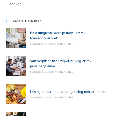
Eerdere Berichten
Belastingrente over periode uitstel
boekenonderzoek
6 AUGUSTUS 2026
/
0 REACTIES
Van verplicht naar vrijwillig: weg aftrek
pensioenpremie
6 AUGUSTUS 2026
/
0 REACTIES
Lening omkatten naar vergoeding redt aftrek niet
6 AUGUSTUS 2026
/
0 REACTIES