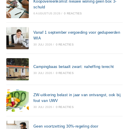
Koopovereenkomst nieuwe woning geen box 3-
schuld
6 AUGUSTUS 2026
/
0 REACTIES
Vanaf 1 september vergoeding voor gedupeerden
WIA
30 JULI 2026
/
0 REACTIES
Campingbaas betaalt zwart: naheffing terecht
30 JULI 2026
/
0 REACTIES
ZW-uitkering belast in jaar van ontvangst, ook bij
fout van UWV
30 JULI 2026
/
0 REACTIES
Geen voortzetting 30%-regeling door