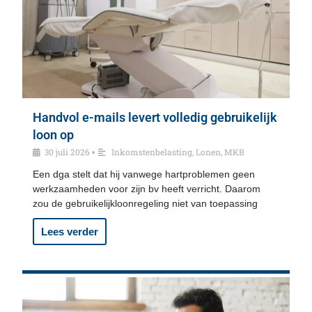
Handvol e-mails levert volledig gebruikelijk
loon op
30 juli 2026
Inkomstenbelasting
,
Lonen
,
MKB
•
Een dga stelt dat hij vanwege hartproblemen geen
werkzaamheden voor zijn bv heeft verricht. Daarom
zou de gebruikelijkloonregeling niet van toepassing
Lees verder