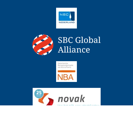
ente over periode uitstel boekenonderzoek
Actueel
6 augustus 2026