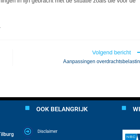
ingen in lijn gebracht met de situatie zoals die vóór de
1
Volgend bericht
Aanpassingen overdrachtsbelasti
OOK BELANGRIJK
WI
Disclaimer
ilburg