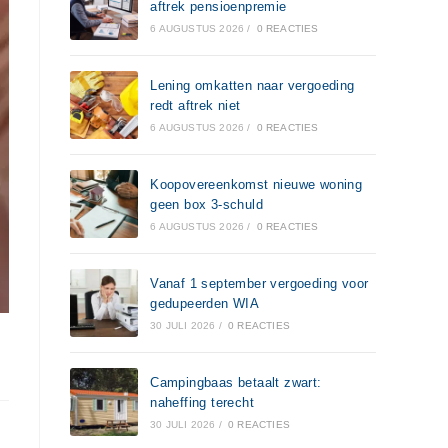
aftrek pensioenpremie
6 AUGUSTUS 2026
/
0 REACTIES
Lening omkatten naar vergoeding
redt aftrek niet
6 AUGUSTUS 2026
/
0 REACTIES
Koopovereenkomst nieuwe woning
geen box 3-schuld
6 AUGUSTUS 2026
/
0 REACTIES
Vanaf 1 september vergoeding voor
gedupeerden WIA
30 JULI 2026
/
0 REACTIES
Campingbaas betaalt zwart:
naheffing terecht
30 JULI 2026
/
0 REACTIES