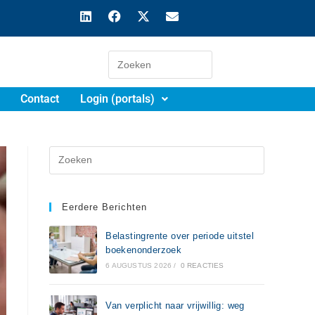
Contact
Login (portals)
Eerdere Berichten
Belastingrente over periode uitstel
boekenonderzoek
6 AUGUSTUS 2026
/
0 REACTIES
Van verplicht naar vrijwillig: weg