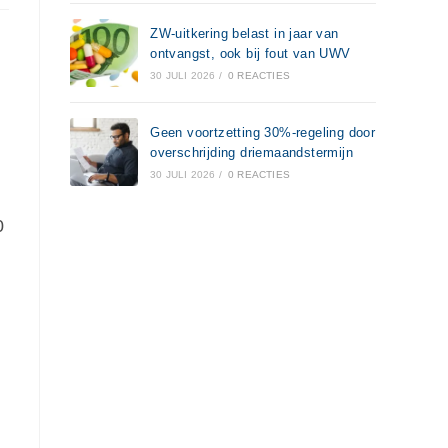
ZW-uitkering belast in jaar van
ontvangst, ook bij fout van UWV
30 JULI 2026
/
0 REACTIES
Geen voortzetting 30%-regeling door
overschrijding driemaandstermijn
30 JULI 2026
/
0 REACTIES
0