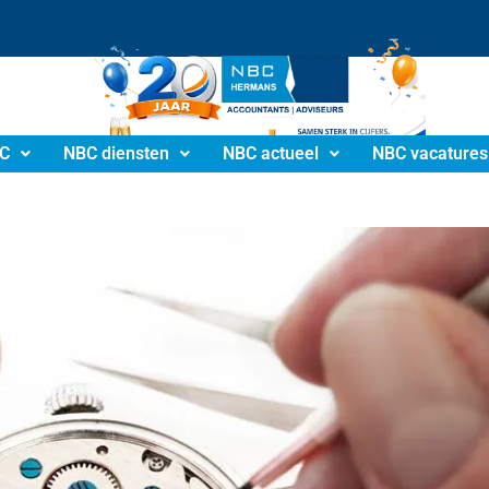
info@nbchermans.nl
C
NBC diensten
NBC actueel
NBC vacatures