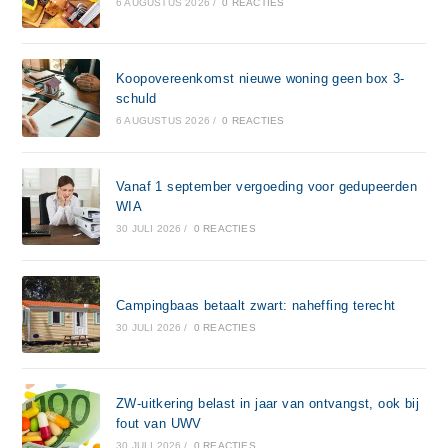
6 AUGUSTUS 2026
/
0 REACTIES
Koopovereenkomst nieuwe woning geen box 3-
schuld
6 AUGUSTUS 2026
/
0 REACTIES
Vanaf 1 september vergoeding voor gedupeerden
WIA
30 JULI 2026
/
0 REACTIES
Campingbaas betaalt zwart: naheffing terecht
30 JULI 2026
/
0 REACTIES
ZW-uitkering belast in jaar van ontvangst, ook bij
fout van UWV
30 JULI 2026
/
0 REACTIES