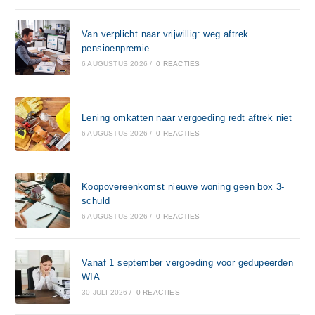
Van verplicht naar vrijwillig: weg aftrek
pensioenpremie
6 AUGUSTUS 2026
/
0 REACTIES
Lening omkatten naar vergoeding redt aftrek niet
6 AUGUSTUS 2026
/
0 REACTIES
Koopovereenkomst nieuwe woning geen box 3-
schuld
6 AUGUSTUS 2026
/
0 REACTIES
Vanaf 1 september vergoeding voor gedupeerden
WIA
30 JULI 2026
/
0 REACTIES