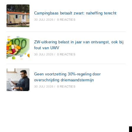
Campingbaas betaalt zwart: naheffing terecht
30 JULI 2026
/
0 REACTIES
ZW-uitkering belast in jaar van ontvangst, ook bij
fout van UWV
30 JULI 2026
/
0 REACTIES
Geen voortzetting 30%-regeling door
overschrijding driemaandstermijn
30 JULI 2026
/
0 REACTIES