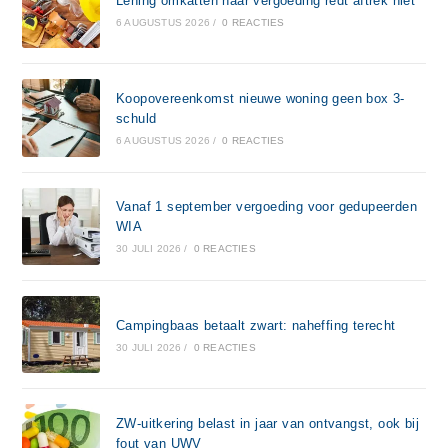
Lening omkatten naar vergoeding redt aftrek niet
6 AUGUSTUS 2026
/
0 REACTIES
Koopovereenkomst nieuwe woning geen box 3-
schuld
6 AUGUSTUS 2026
/
0 REACTIES
Vanaf 1 september vergoeding voor gedupeerden
WIA
30 JULI 2026
/
0 REACTIES
Campingbaas betaalt zwart: naheffing terecht
30 JULI 2026
/
0 REACTIES
ZW-uitkering belast in jaar van ontvangst, ook bij
fout van UWV