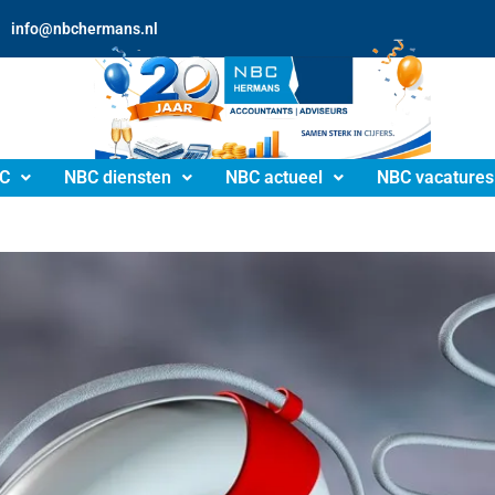
info@nbchermans.nl
C
NBC diensten
NBC actueel
NBC vacatures