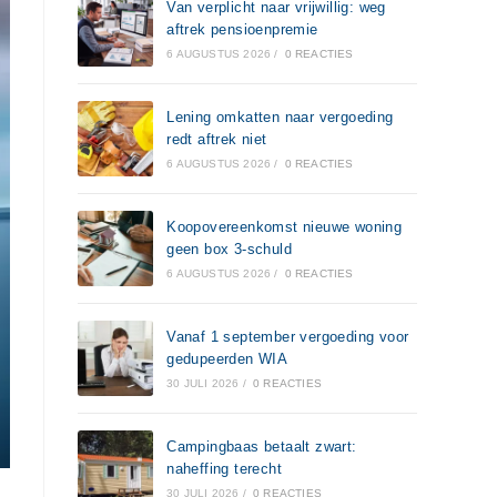
Van verplicht naar vrijwillig: weg
aftrek pensioenpremie
6 AUGUSTUS 2026
/
0 REACTIES
Lening omkatten naar vergoeding
redt aftrek niet
6 AUGUSTUS 2026
/
0 REACTIES
Koopovereenkomst nieuwe woning
geen box 3-schuld
6 AUGUSTUS 2026
/
0 REACTIES
Vanaf 1 september vergoeding voor
gedupeerden WIA
30 JULI 2026
/
0 REACTIES
Campingbaas betaalt zwart:
naheffing terecht
30 JULI 2026
/
0 REACTIES