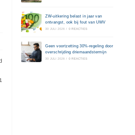
ZW-uitkering belast in jaar van
ontvangst, ook bij fout van UWV
30 JULI 2026
/
0 REACTIES
Geen voortzetting 30%-regeling door
overschrijding driemaandstermijn
30 JULI 2026
/
0 REACTIES
d
1