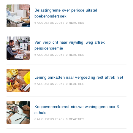
Belastingrente over periode uitstel
boekenonderzoek
6 AUGUSTUS 2026
/
0 REACTIES
Van verplicht naar vrijwillig: weg aftrek
pensioenpremie
6 AUGUSTUS 2026
/
0 REACTIES
Lening omkatten naar vergoeding redt aftrek niet
6 AUGUSTUS 2026
/
0 REACTIES
Koopovereenkomst nieuwe woning geen box 3-
schuld
6 AUGUSTUS 2026
/
0 REACTIES