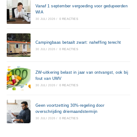
Vanaf 1 september vergoeding voor gedupeerden
WIA
30 JULI 2026
/
0 REACTIES
Campingbaas betaalt zwart: naheffing terecht
30 JULI 2026
/
0 REACTIES
ZW-uitkering belast in jaar van ontvangst, ook bij
fout van UWV
30 JULI 2026
/
0 REACTIES
Geen voortzetting 30%-regeling door
overschrijding driemaandstermijn
30 JULI 2026
/
0 REACTIES