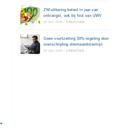
ZW-uitkering belast in jaar van
ontvangst, ook bij fout van UWV
30 JULI 2026
/
0 REACTIES
Geen voortzetting 30%-regeling door
overschrijding driemaandstermijn
30 JULI 2026
/
0 REACTIES