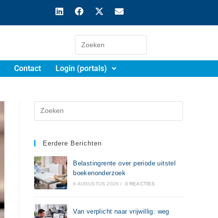
Contact
Login (portals)
Eerdere Berichten
Belastingrente over periode uitstel
boekenonderzoek
6 AUGUSTUS 2026
/
0 REACTIES
Van verplicht naar vrijwillig: weg