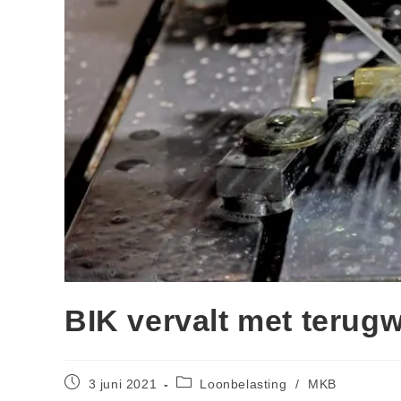
BIK vervalt met terug
3 juni 2021
Loonbelasting
/
MKB