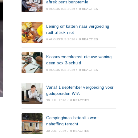
aftrek pensioenpremie
6 AUGUSTUS 2026
/
0 REACTIES
Lening omkatten naar vergoeding
redt aftrek niet
6 AUGUSTUS 2026
/
0 REACTIES
Koopovereenkomst nieuwe woning
geen box 3-schuld
6 AUGUSTUS 2026
/
0 REACTIES
Vanaf 1 september vergoeding voor
gedupeerden WIA
30 JULI 2026
/
0 REACTIES
Campingbaas betaalt zwart:
naheffing terecht
30 JULI 2026
/
0 REACTIES