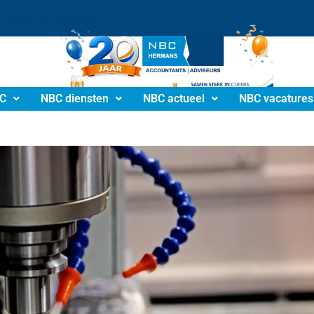
info@nbchermans.nl
C
NBC diensten
NBC actueel
NBC vacatures