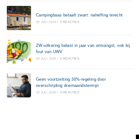
Campingbaas betaalt zwart: naheffing terecht
30 JULI 2026
/
0 REACTIES
ZW-uitkering belast in jaar van ontvangst, ook bij
fout van UWV
30 JULI 2026
/
0 REACTIES
Geen voortzetting 30%-regeling door
overschrijding driemaandstermijn
30 JULI 2026
/
0 REACTIES