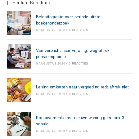
Eerdere Berichten
Belastingrente over periode uitstel
boekenonderzoek
6 AUGUSTUS 2026
/
0 REACTIES
Van verplicht naar vrijwillig: weg aftrek
pensioenpremie
6 AUGUSTUS 2026
/
0 REACTIES
Lening omkatten naar vergoeding redt aftrek niet
6 AUGUSTUS 2026
/
0 REACTIES
Koopovereenkomst nieuwe woning geen box 3-
schuld
6 AUGUSTUS 2026
/
0 REACTIES