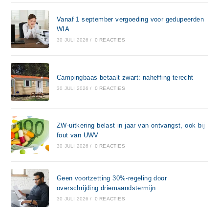
Vanaf 1 september vergoeding voor gedupeerden
WIA
30 JULI 2026
/
0 REACTIES
Campingbaas betaalt zwart: naheffing terecht
30 JULI 2026
/
0 REACTIES
ZW-uitkering belast in jaar van ontvangst, ook bij
fout van UWV
30 JULI 2026
/
0 REACTIES
Geen voortzetting 30%-regeling door
overschrijding driemaandstermijn
30 JULI 2026
/
0 REACTIES