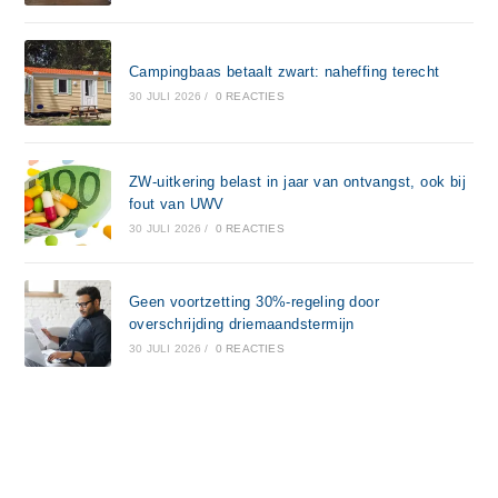
Campingbaas betaalt zwart: naheffing terecht
30 JULI 2026
/
0 REACTIES
ZW-uitkering belast in jaar van ontvangst, ook bij
fout van UWV
30 JULI 2026
/
0 REACTIES
Geen voortzetting 30%-regeling door
overschrijding driemaandstermijn
30 JULI 2026
/
0 REACTIES