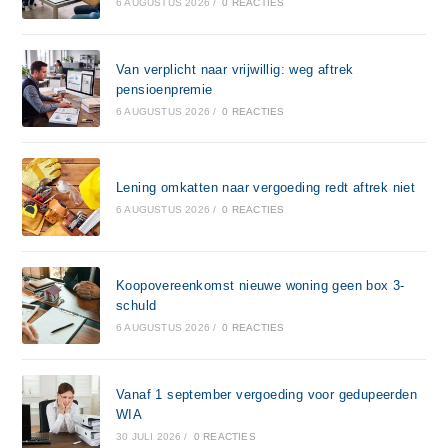
6 AUGUSTUS 2026
/
0 REACTIES
Van verplicht naar vrijwillig: weg aftrek
pensioenpremie
6 AUGUSTUS 2026
/
0 REACTIES
Lening omkatten naar vergoeding redt aftrek niet
6 AUGUSTUS 2026
/
0 REACTIES
Koopovereenkomst nieuwe woning geen box 3-
schuld
6 AUGUSTUS 2026
/
0 REACTIES
Vanaf 1 september vergoeding voor gedupeerden
WIA
30 JULI 2026
/
0 REACTIES