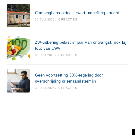
Campingbaas betaalt zwart: naheffing terecht
30 JULI 2026
/
0 REACTIES
ZW-uitkering belast in jaar van ontvangst, ook bij
fout van UWV
30 JULI 2026
/
0 REACTIES
Geen voortzetting 30%-regeling door
overschrijding driemaandstermijn
30 JULI 2026
/
0 REACTIES