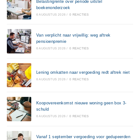
Belastingrente over periode uitstel
boekenonderzoek
6 AUGUSTUS 2026
/
0 REACTIES
Van verplicht naar vrijwillig: weg aftrek
pensioenpremie
6 AUGUSTUS 2026
/
0 REACTIES
Lening omkatten naar vergoeding redt aftrek niet
6 AUGUSTUS 2026
/
0 REACTIES
Koopovereenkomst nieuwe woning geen box 3-
schuld
6 AUGUSTUS 2026
/
0 REACTIES
Vanaf 1 september vergoeding voor gedupeerden