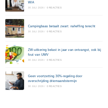
WIA
30 JULI 2026
/
0 REACTIES
Campingbaas betaalt zwart: naheffing terecht
30 JULI 2026
/
0 REACTIES
ZW-uitkering belast in jaar van ontvangst, ook bij
fout van UWV
30 JULI 2026
/
0 REACTIES
Geen voortzetting 30%-regeling door
overschrijding driemaandstermijn
30 JULI 2026
/
0 REACTIES