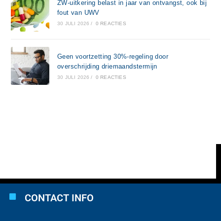
ZW-uitkering belast in jaar van ontvangst, ook bij
fout van UWV
30 JULI 2026
/
0 REACTIES
Geen voortzetting 30%-regeling door
overschrijding driemaandstermijn
30 JULI 2026
/
0 REACTIES
CONTACT INFO