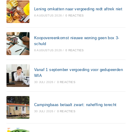
Lening omkatten naar vergoeding redt aftrek niet
6 AUGUSTUS 2026
/
0 REACTIES
Koopovereenkomst nieuwe woning geen box 3-
schuld
6 AUGUSTUS 2026
/
0 REACTIES
Vanaf 1 september vergoeding voor gedupeerden
WIA
30 JULI 2026
/
0 REACTIES
Campingbaas betaalt zwart: naheffing terecht
30 JULI 2026
/
0 REACTIES