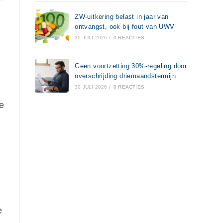
ZW-uitkering belast in jaar van
ontvangst, ook bij fout van UWV
30 JULI 2026
/
0 REACTIES
Geen voortzetting 30%-regeling door
overschrijding driemaandstermijn
30 JULI 2026
/
0 REACTIES
e
e