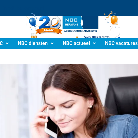
info@nbchermans.nl
C
NBC diensten
NBC actueel
NBC vacatures