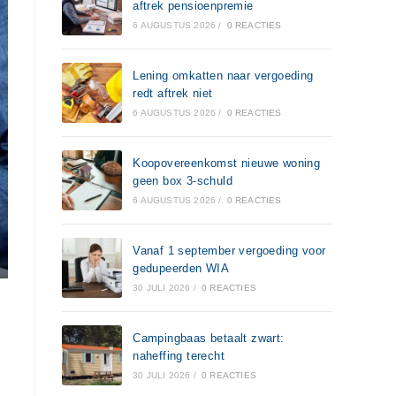
aftrek pensioenpremie
6 AUGUSTUS 2026
/
0 REACTIES
Lening omkatten naar vergoeding
redt aftrek niet
6 AUGUSTUS 2026
/
0 REACTIES
Koopovereenkomst nieuwe woning
geen box 3-schuld
6 AUGUSTUS 2026
/
0 REACTIES
Vanaf 1 september vergoeding voor
gedupeerden WIA
30 JULI 2026
/
0 REACTIES
Campingbaas betaalt zwart:
naheffing terecht
30 JULI 2026
/
0 REACTIES