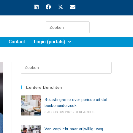
Contact
Login (portals)
Eerdere Berichten
Belastingrente over periode uitstel
boekenonderzoek
6 AUGUSTUS 2026
/
0 REACTIES
Van verplicht naar vrijwillig: weg