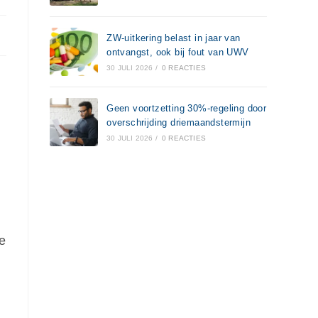
ZW-uitkering belast in jaar van
ontvangst, ook bij fout van UWV
30 JULI 2026
/
0 REACTIES
Geen voortzetting 30%-regeling door
overschrijding driemaandstermijn
30 JULI 2026
/
0 REACTIES
e