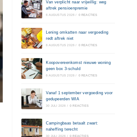
Van verplicht naar vrijwillig: weg
aftrek pensioenpremie
6 AUGUSTUS 2026
/
0 REACTIES
Lening omkatten naar vergoeding
redt aftrek niet
6 AUGUSTUS 2026
/
0 REACTIES
Koopovereenkomst nieuwe woning
geen box 3-schuld
6 AUGUSTUS 2026
/
0 REACTIES
Vanaf 1 september vergoeding voor
gedupeerden WIA
30 JULI 2026
/
0 REACTIES
Campingbaas betaalt zwart:
naheffing terecht
30 JULI 2026
/
0 REACTIES