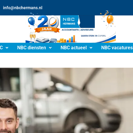
info@nbchermans.nl
C
NBC diensten
NBC actueel
NBC vacatures