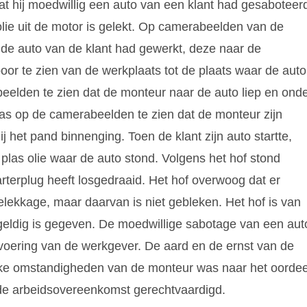
 hij moedwillig een auto van een klant had gesaboteer
olie uit de motor is gelekt. Op camerabeelden van de
 de auto van de klant had gewerkt, deze naar de
or te zien van de werkplaats tot de plaats waar de auto
elden te zien dat de monteur naar de auto liep en ond
was op de camerabeelden te zien dat de monteur zijn
het pand binnenging. Toen de klant zijn auto startte,
 plas olie waar de auto stond. Volgens het hof stond
rterplug heeft losgedraaid. Het hof overwoog dat er
elekkage, maar daarvan is niet gebleken. Het hof is van
sgeldig is gegeven. De moedwillige sabotage van een aut
svoering van de werkgever. De aard en de ernst van de
jke omstandigheden van de monteur was naar het oordee
 de arbeidsovereenkomst gerechtvaardigd.