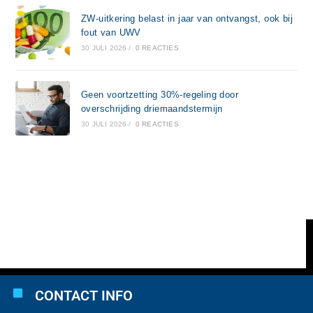
ZW-uitkering belast in jaar van ontvangst, ook bij
fout van UWV
30 JULI 2026
/
0 REACTIES
Geen voortzetting 30%-regeling door
overschrijding driemaandstermijn
30 JULI 2026
/
0 REACTIES
CONTACT INFO