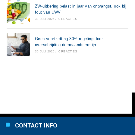
ZW-uitkering belast in jaar van ontvangst, ook bij
fout van UWV
30 JULI 2026
/
0 REACTIES
Geen voortzetting 30%-regeling door
overschrijding driemaandstermijn
30 JULI 2026
/
0 REACTIES
CONTACT INFO