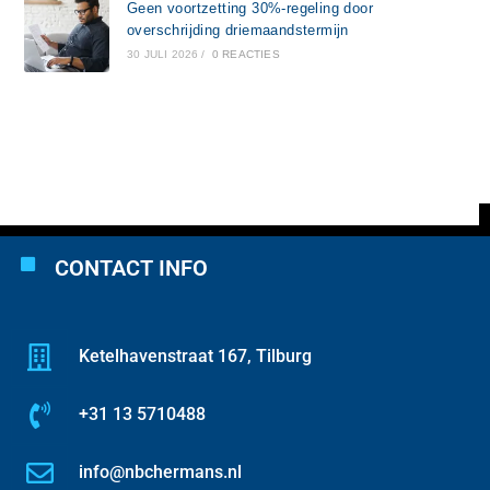
Geen voortzetting 30%-regeling door
overschrijding driemaandstermijn
30 JULI 2026
/
0 REACTIES
CONTACT INFO
Ketelhavenstraat 167, Tilburg
+31 13 5710488
info@nbchermans.nl