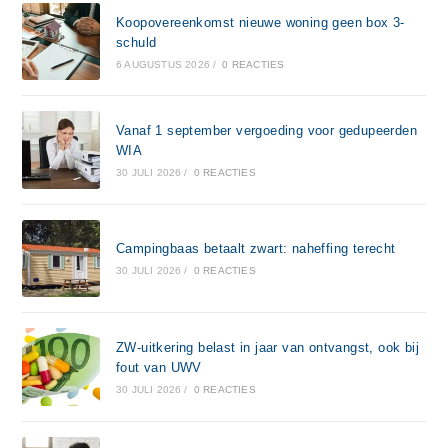
Koopovereenkomst nieuwe woning geen box 3-
schuld
6 AUGUSTUS 2026
/
0 REACTIES
Vanaf 1 september vergoeding voor gedupeerden
WIA
30 JULI 2026
/
0 REACTIES
Campingbaas betaalt zwart: naheffing terecht
30 JULI 2026
/
0 REACTIES
ZW-uitkering belast in jaar van ontvangst, ook bij
fout van UWV
30 JULI 2026
/
0 REACTIES