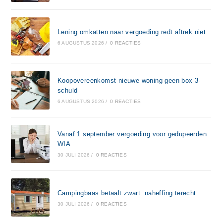
Lening omkatten naar vergoeding redt aftrek niet
6 AUGUSTUS 2026
/
0 REACTIES
Koopovereenkomst nieuwe woning geen box 3-
schuld
6 AUGUSTUS 2026
/
0 REACTIES
Vanaf 1 september vergoeding voor gedupeerden
WIA
30 JULI 2026
/
0 REACTIES
Campingbaas betaalt zwart: naheffing terecht
30 JULI 2026
/
0 REACTIES