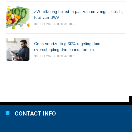
ZW-uitkering belast in jaar van ontvangst, ook bij
fout van UWV
30 JULI 2026
/
0 REACTIES
Geen voortzetting 30%-regeling door
overschrijding driemaandstermijn
30 JULI 2026
/
0 REACTIES
CONTACT INFO