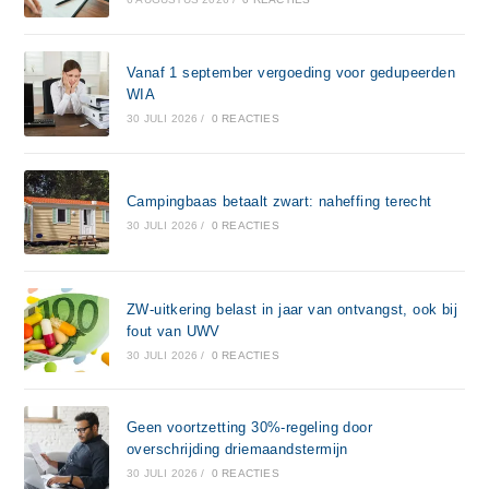
Vanaf 1 september vergoeding voor gedupeerden
WIA
30 JULI 2026
/
0 REACTIES
Campingbaas betaalt zwart: naheffing terecht
30 JULI 2026
/
0 REACTIES
ZW-uitkering belast in jaar van ontvangst, ook bij
fout van UWV
30 JULI 2026
/
0 REACTIES
Geen voortzetting 30%-regeling door
overschrijding driemaandstermijn
30 JULI 2026
/
0 REACTIES