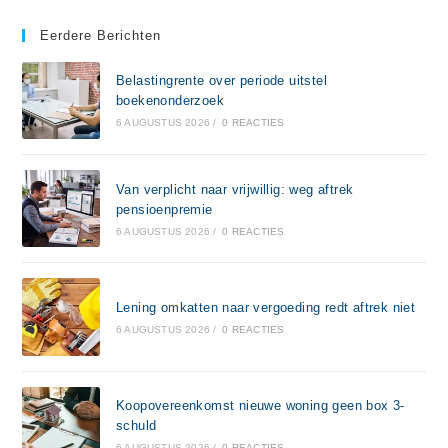
Eerdere Berichten
Belastingrente over periode uitstel
boekenonderzoek
6 AUGUSTUS 2026
/
0 REACTIES
Van verplicht naar vrijwillig: weg aftrek
pensioenpremie
6 AUGUSTUS 2026
/
0 REACTIES
Lening omkatten naar vergoeding redt aftrek niet
6 AUGUSTUS 2026
/
0 REACTIES
Koopovereenkomst nieuwe woning geen box 3-
schuld
6 AUGUSTUS 2026
/
0 REACTIES