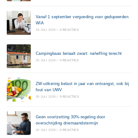
Vanaf 1 september vergoeding voor gedupeerden
WIA
30 JULI 2026
/
0 REACTIES
Campingbaas betaalt zwart: naheffing terecht
30 JULI 2026
/
0 REACTIES
ZW-uitkering belast in jaar van ontvangst, ook bij
fout van UWV
30 JULI 2026
/
0 REACTIES
Geen voortzetting 30%-regeling door
overschrijding driemaandstermijn
30 JULI 2026
/
0 REACTIES