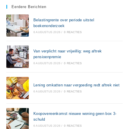
Eerdere Berichten
Belastingrente over periode uitstel
boekenonderzoek
6 AUGUSTUS 2026
/
0 REACTIES
Van verplicht naar vrijwillig: weg aftrek
pensioenpremie
6 AUGUSTUS 2026
/
0 REACTIES
Lening omkatten naar vergoeding redt aftrek niet
6 AUGUSTUS 2026
/
0 REACTIES
Koopovereenkomst nieuwe woning geen box 3-
schuld
6 AUGUSTUS 2026
/
0 REACTIES