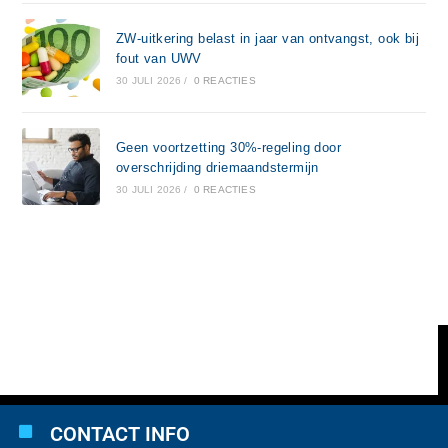
ZW-uitkering belast in jaar van ontvangst, ook bij
fout van UWV
30 JULI 2026
/
0 REACTIES
Geen voortzetting 30%-regeling door
overschrijding driemaandstermijn
30 JULI 2026
/
0 REACTIES
CONTACT INFO