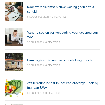
Koopovereenkomst nieuwe woning geen box 3-
schuld
6 AUGUSTUS 2026
/
0 REACTIES
Vanaf 1 september vergoeding voor gedupeerden
WIA
30 JULI 2026
/
0 REACTIES
Campingbaas betaalt zwart: naheffing terecht
30 JULI 2026
/
0 REACTIES
ZW-uitkering belast in jaar van ontvangst, ook bij
fout van UWV
30 JULI 2026
/
0 REACTIES