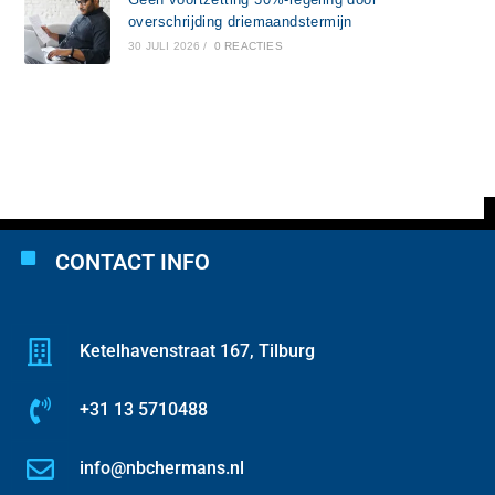
overschrijding driemaandstermijn
30 JULI 2026
/
0 REACTIES
CONTACT INFO
Ketelhavenstraat 167, Tilburg
+31 13 5710488
info@nbchermans.nl