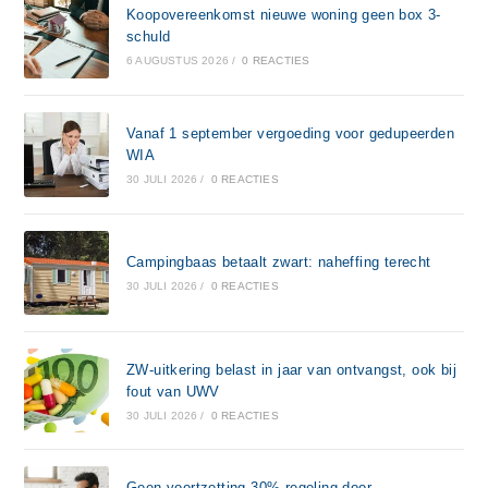
Koopovereenkomst nieuwe woning geen box 3-
schuld
6 AUGUSTUS 2026
/
0 REACTIES
Vanaf 1 september vergoeding voor gedupeerden
WIA
30 JULI 2026
/
0 REACTIES
Campingbaas betaalt zwart: naheffing terecht
30 JULI 2026
/
0 REACTIES
ZW-uitkering belast in jaar van ontvangst, ook bij
fout van UWV
30 JULI 2026
/
0 REACTIES
Geen voortzetting 30%-regeling door