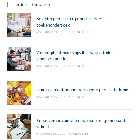
Eerdere Berichten
Belastingrente over periode uitstel
boekenonderzoek
6 AUGUSTUS 2026
/
0 REACTIES
Van verplicht naar vrijwillig: weg aftrek
pensioenpremie
6 AUGUSTUS 2026
/
0 REACTIES
Lening omkatten naar vergoeding redt aftrek niet
6 AUGUSTUS 2026
/
0 REACTIES
Koopovereenkomst nieuwe woning geen box 3-
schuld
6 AUGUSTUS 2026
/
0 REACTIES