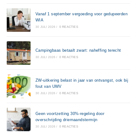
Vanaf 1 september vergoeding voor gedupeerden
WIA
30 JULI 2026
/
0 REACTIES
Campingbaas betaalt zwart: naheffing terecht
30 JULI 2026
/
0 REACTIES
ZW-uitkering belast in jaar van ontvangst, ook bij
fout van UWV
30 JULI 2026
/
0 REACTIES
Geen voortzetting 30%-regeling door
overschrijding driemaandstermijn
30 JULI 2026
/
0 REACTIES