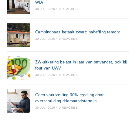
WIA
30 JULI 2026
/
0 REACTIES
Campingbaas betaalt zwart: naheffing terecht
30 JULI 2026
/
0 REACTIES
ZW-uitkering belast in jaar van ontvangst, ook bij
fout van UWV
30 JULI 2026
/
0 REACTIES
Geen voortzetting 30%-regeling door
overschrijding driemaandstermijn
30 JULI 2026
/
0 REACTIES