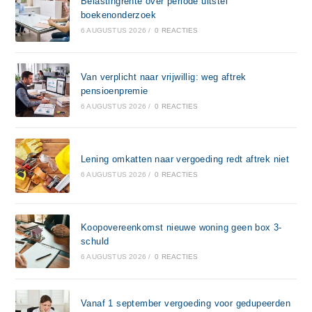
Belastingrente over periode uitstel
boekenonderzoek
6 AUGUSTUS 2026
/
0 REACTIES
Van verplicht naar vrijwillig: weg aftrek
pensioenpremie
6 AUGUSTUS 2026
/
0 REACTIES
Lening omkatten naar vergoeding redt aftrek niet
6 AUGUSTUS 2026
/
0 REACTIES
Koopovereenkomst nieuwe woning geen box 3-
schuld
6 AUGUSTUS 2026
/
0 REACTIES
Vanaf 1 september vergoeding voor gedupeerden