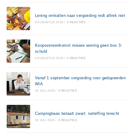
Lening omkatten naar vergoeding redt aftrek niet
6 AUGUSTUS 2026
/
0 REACTIES
Koopovereenkomst nieuwe woning geen box 3-
schuld
6 AUGUSTUS 2026
/
0 REACTIES
Vanaf 1 september vergoeding voor gedupeerden
WIA
30 JULI 2026
/
0 REACTIES
Campingbaas betaalt zwart: naheffing terecht
30 JULI 2026
/
0 REACTIES