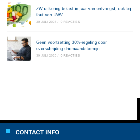
ZW-uitkering belast in jaar van ontvangst, ook bij
fout van UWV
30 JULI 2026
/
0 REACTIES
Geen voortzetting 30%-regeling door
overschrijding driemaandstermijn
30 JULI 2026
/
0 REACTIES
CONTACT INFO