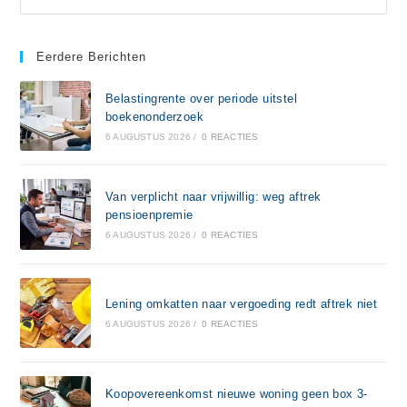
Eerdere Berichten
Belastingrente over periode uitstel
boekenonderzoek
6 AUGUSTUS 2026
/
0 REACTIES
Van verplicht naar vrijwillig: weg aftrek
pensioenpremie
6 AUGUSTUS 2026
/
0 REACTIES
Lening omkatten naar vergoeding redt aftrek niet
6 AUGUSTUS 2026
/
0 REACTIES
Koopovereenkomst nieuwe woning geen box 3-