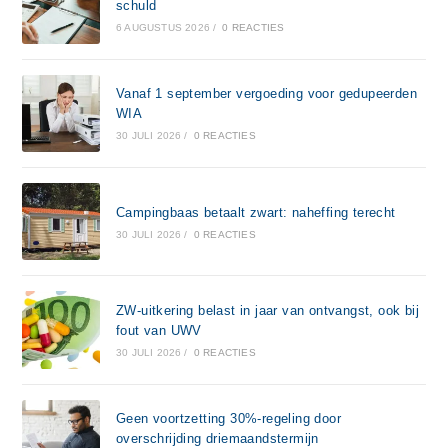
schuld
6 AUGUSTUS 2026
/
0 REACTIES
Vanaf 1 september vergoeding voor gedupeerden
WIA
30 JULI 2026
/
0 REACTIES
Campingbaas betaalt zwart: naheffing terecht
30 JULI 2026
/
0 REACTIES
ZW-uitkering belast in jaar van ontvangst, ook bij
fout van UWV
30 JULI 2026
/
0 REACTIES
Geen voortzetting 30%-regeling door
overschrijding driemaandstermijn