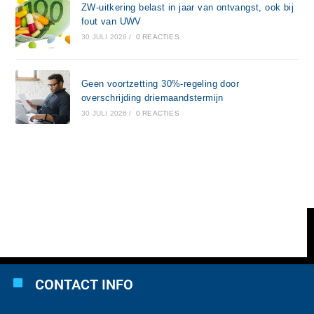
ZW-uitkering belast in jaar van ontvangst, ook bij
fout van UWV
30 JULI 2026
/
0 REACTIES
Geen voortzetting 30%-regeling door
overschrijding driemaandstermijn
30 JULI 2026
/
0 REACTIES
CONTACT INFO