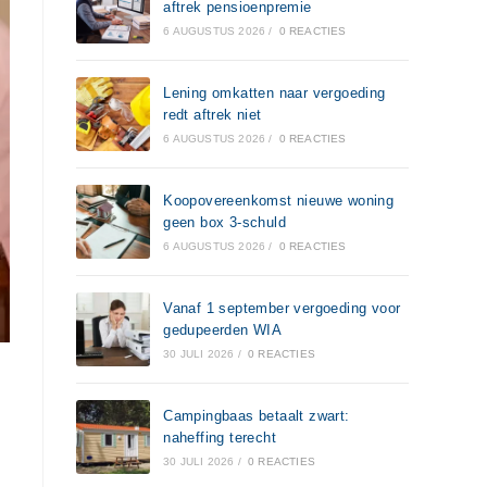
aftrek pensioenpremie
6 AUGUSTUS 2026
/
0 REACTIES
Lening omkatten naar vergoeding
redt aftrek niet
6 AUGUSTUS 2026
/
0 REACTIES
Koopovereenkomst nieuwe woning
geen box 3-schuld
6 AUGUSTUS 2026
/
0 REACTIES
Vanaf 1 september vergoeding voor
gedupeerden WIA
30 JULI 2026
/
0 REACTIES
Campingbaas betaalt zwart:
naheffing terecht
30 JULI 2026
/
0 REACTIES