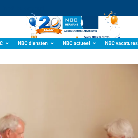
info@nbchermans.nl
C
NBC diensten
NBC actueel
NBC vacatures