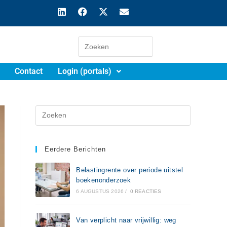
Contact
Login (portals)
Eerdere Berichten
Belastingrente over periode uitstel
boekenonderzoek
6 AUGUSTUS 2026
/
0 REACTIES
Van verplicht naar vrijwillig: weg