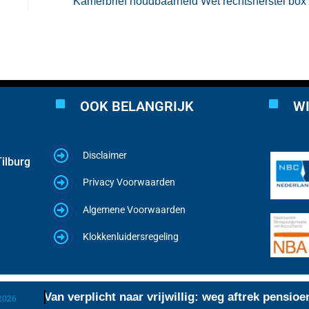
Kamerbrief houdbaarheid Wet rechtsherstel box
OOK BELANGRIJK
WI
Disclaimer
ilburg
Privacy Voorwaarden
Algemene Voorwaarden
Klokkenluidersregeling
Van verplicht naar vrijwillig: weg aftrek pensioenpr