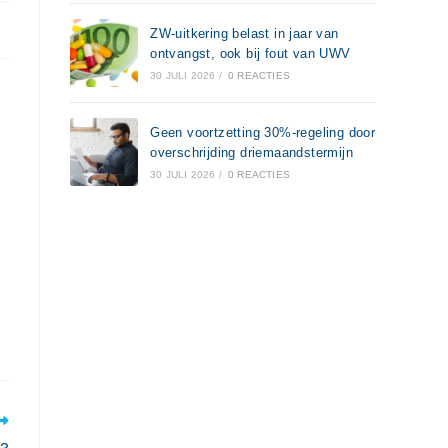
ZW-uitkering belast in jaar van
ontvangst, ook bij fout van UWV
30 JULI 2026
/
0 REACTIES
g
Geen voortzetting 30%-regeling door
overschrijding driemaandstermijn
30 JULI 2026
/
0 REACTIES