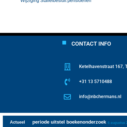
Wijziging Staffelbesluit pensioenen
CONTACT INFO
Ketelhavenstraat 167, T
+31 13 5710488
info@nbchermans.nl
rente over periode uitstel boekenonderzoek
Actueel
6 augustus 2026