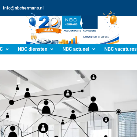
info@nbchermans.nl
C
NBC diensten
NBC actueel
NBC vacatures