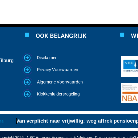
OOK BELANGRIJK
WI
Disclaimer
ilburg
Privacy Voorwaarden
Algemene Voorwaarden
Klokkenluidersregeling
Van verplicht naar vrijwillig: weg aftrek pensioenpr
opyright 2026 - NBC Hermans Accountants & Adviseurs, Design
www.website4u2.