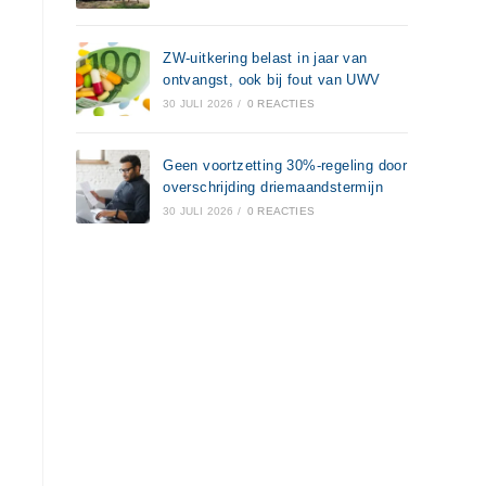
ZW-uitkering belast in jaar van
ontvangst, ook bij fout van UWV
30 JULI 2026
/
0 REACTIES
Geen voortzetting 30%-regeling door
overschrijding driemaandstermijn
30 JULI 2026
/
0 REACTIES