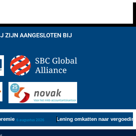
J ZIJN AANGESLOTEN BIJ
emie
Lening omkatten naar vergoeding re
6 augustus 2026
nl