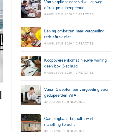
Van verplicht naar vrijwillig: weg
aftrek pensioenpremie
6 AUGUSTUS 2026
/
0 REACTIES
Lening omkatten naar vergoeding
redt aftrek niet
6 AUGUSTUS 2026
/
0 REACTIES
Koopovereenkomst nieuwe woning
geen box 3-schuld
6 AUGUSTUS 2026
/
0 REACTIES
Vanaf 1 september vergoeding voor
d
gedupeerden WIA
30 JULI 2026
/
0 REACTIES
Campingbaas betaalt zwart:
naheffing terecht
30 JULI 2026
/
0 REACTIES