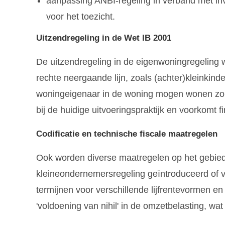
aanpassing ANBI-regeling in verband met invo
voor het toezicht.
Uitzendregeling in de Wet IB 2001
De uitzendregeling in de eigenwoningregeling 
rechte neergaande lijn, zoals (achter)kleinkindere
woningeigenaar in de woning mogen wonen zond
bij de huidige uitvoeringspraktijk en voorkomt f
Codificatie en technische fiscale maatregelen
Ook worden diverse maatregelen op het gebied 
kleineondernemersregeling geïntroduceerd of ver
termijnen voor verschillende lijfrentevormen e
'voldoening van nihil' in de omzetbelasting, wa