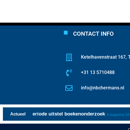
CONTACT INFO
Ketelhavenstraat 167, T
+31 13 5710488
info@nbchermans.nl
rente over periode uitstel boekenonderzoek
Actueel
6 augustus 2026
C