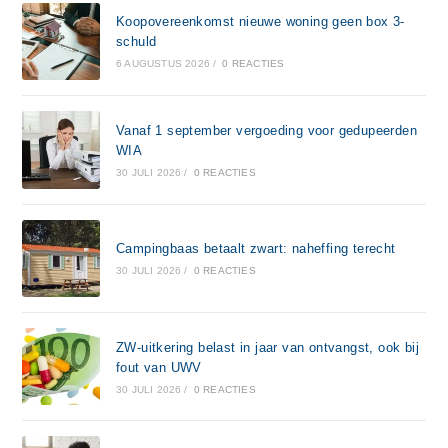
Koopovereenkomst nieuwe woning geen box 3-
schuld
6 AUGUSTUS 2026
/
0 REACTIES
Vanaf 1 september vergoeding voor gedupeerden
WIA
30 JULI 2026
/
0 REACTIES
Campingbaas betaalt zwart: naheffing terecht
30 JULI 2026
/
0 REACTIES
ZW-uitkering belast in jaar van ontvangst, ook bij
fout van UWV
30 JULI 2026
/
0 REACTIES