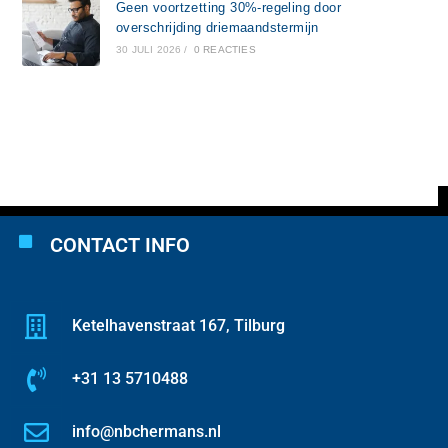
Geen voortzetting 30%-regeling door
overschrijding driemaandstermijn
30 JULI 2026
/
0 REACTIES
CONTACT INFO
Ketelhavenstraat 167, Tilburg
+31 13 5710488
info@nbchermans.nl