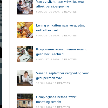
Van verplicht naar vrijwillig: weg
aftrek pensioenpremie
6 AUGUSTUS 2026
/
0 REACTIES
Lening omkatten naar vergoeding
redt aftrek niet
6 AUGUSTUS 2026
/
0 REACTIES
Koopovereenkomst nieuwe woning
geen box 3-schuld
6 AUGUSTUS 2026
/
0 REACTIES
Vanaf 1 september vergoeding voor
gedupeerden WIA
30 JULI 2026
/
0 REACTIES
Campingbaas betaalt zwart:
naheffing terecht
30 JULI 2026
/
0 REACTIES