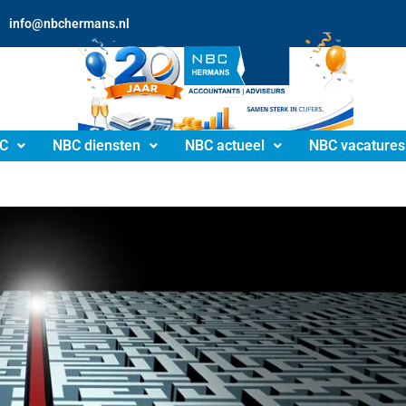
info@nbchermans.nl
C
NBC diensten
NBC actueel
NBC vacatures