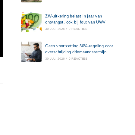
ZW-uitkering belast in jaar van
ontvangst, ook bij fout van UWV
30 JULI 2026
/
0 REACTIES
Geen voortzetting 30%-regeling door
overschrijding driemaandstermijn
30 JULI 2026
/
0 REACTIES
n