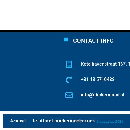
CONTACT INFO
Ketelhavenstraat 167, T
+31 13 5710488
info@nbchermans.nl
over periode uitstel boekenonderzoek
Va
Actueel
6 augustus 2026