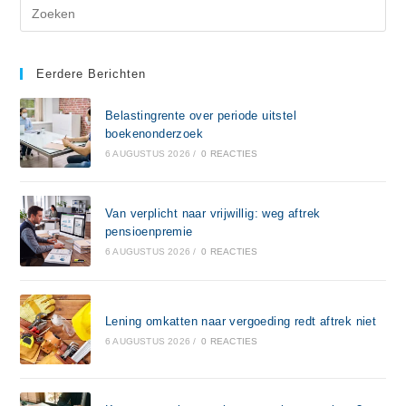
Eerdere Berichten
Belastingrente over periode uitstel
boekenonderzoek
6 AUGUSTUS 2026
/
0 REACTIES
Van verplicht naar vrijwillig: weg aftrek
pensioenpremie
6 AUGUSTUS 2026
/
0 REACTIES
Lening omkatten naar vergoeding redt aftrek niet
6 AUGUSTUS 2026
/
0 REACTIES