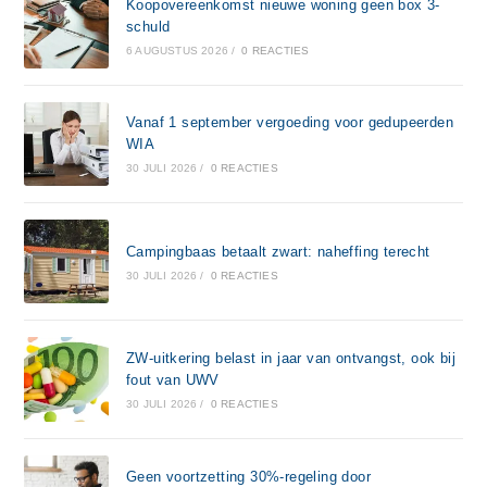
Koopovereenkomst nieuwe woning geen box 3-
schuld
6 AUGUSTUS 2026
/
0 REACTIES
Vanaf 1 september vergoeding voor gedupeerden
WIA
30 JULI 2026
/
0 REACTIES
Campingbaas betaalt zwart: naheffing terecht
30 JULI 2026
/
0 REACTIES
ZW-uitkering belast in jaar van ontvangst, ook bij
fout van UWV
30 JULI 2026
/
0 REACTIES
Geen voortzetting 30%-regeling door