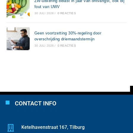
ZW-uitkering belast in jaar van ontvangst, ook bij
fout van UWV
30 JULI 2026
/
0 REACTIES
Geen voortzetting 30%-regeling door
overschrijding driemaandstermijn
30 JULI 2026
/
0 REACTIES
CONTACT INFO
Ketelhavenstraat 167, Tilburg