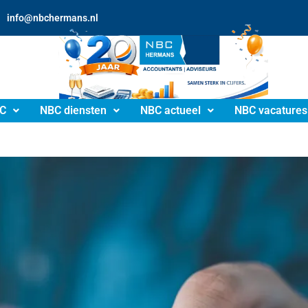
info@nbchermans.nl
C
NBC diensten
NBC actueel
NBC vacatures