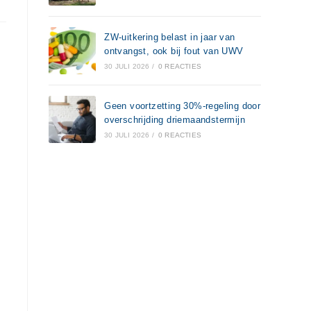
ZW-uitkering belast in jaar van
ontvangst, ook bij fout van UWV
30 JULI 2026
/
0 REACTIES
Geen voortzetting 30%-regeling door
overschrijding driemaandstermijn
30 JULI 2026
/
0 REACTIES