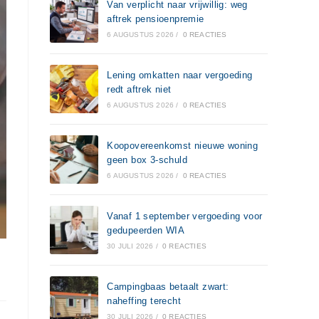
Van verplicht naar vrijwillig: weg
aftrek pensioenpremie
6 AUGUSTUS 2026
/
0 REACTIES
Lening omkatten naar vergoeding
redt aftrek niet
6 AUGUSTUS 2026
/
0 REACTIES
Koopovereenkomst nieuwe woning
geen box 3-schuld
6 AUGUSTUS 2026
/
0 REACTIES
Vanaf 1 september vergoeding voor
gedupeerden WIA
30 JULI 2026
/
0 REACTIES
Campingbaas betaalt zwart:
naheffing terecht
30 JULI 2026
/
0 REACTIES