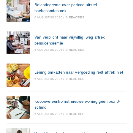
Belastingrente over periode uitstel
boekenonderzoek
6 AUGUSTUS 2026
/
0 REACTIES
Van verplicht naar vrijwillig: weg aftrek
pensioenpremie
6 AUGUSTUS 2026
/
0 REACTIES
Lening omkatten naar vergoeding redt aftrek niet
6 AUGUSTUS 2026
/
0 REACTIES
Koopovereenkomst nieuwe woning geen box 3-
schuld
6 AUGUSTUS 2026
/
0 REACTIES