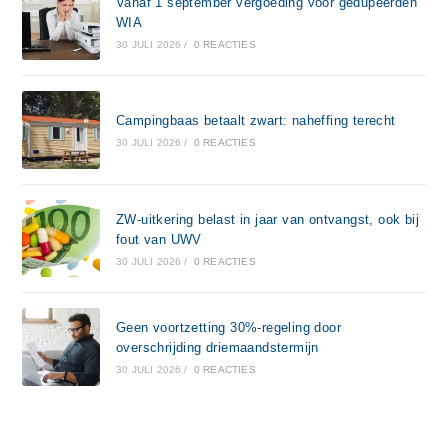
Vanaf 1 september vergoeding voor gedupeerden
WIA
30 JULI 2026
/
0 REACTIES
Campingbaas betaalt zwart: naheffing terecht
30 JULI 2026
/
0 REACTIES
ZW-uitkering belast in jaar van ontvangst, ook bij
fout van UWV
30 JULI 2026
/
0 REACTIES
Geen voortzetting 30%-regeling door
overschrijding driemaandstermijn
30 JULI 2026
/
0 REACTIES