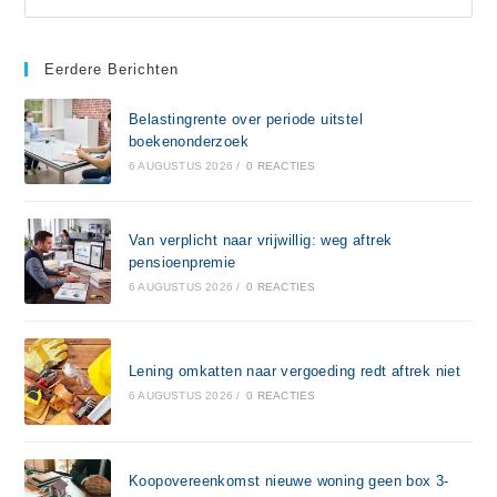
Eerdere Berichten
Belastingrente over periode uitstel
boekenonderzoek
6 AUGUSTUS 2026
/
0 REACTIES
Van verplicht naar vrijwillig: weg aftrek
pensioenpremie
6 AUGUSTUS 2026
/
0 REACTIES
Lening omkatten naar vergoeding redt aftrek niet
6 AUGUSTUS 2026
/
0 REACTIES
Koopovereenkomst nieuwe woning geen box 3-