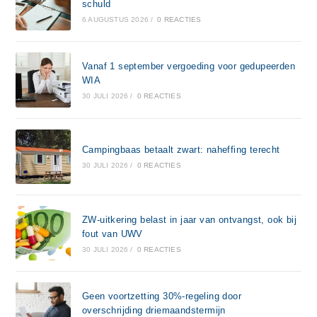
schuld
6 AUGUSTUS 2026
/
0 REACTIES
Vanaf 1 september vergoeding voor gedupeerden
WIA
30 JULI 2026
/
0 REACTIES
Campingbaas betaalt zwart: naheffing terecht
30 JULI 2026
/
0 REACTIES
ZW-uitkering belast in jaar van ontvangst, ook bij
fout van UWV
30 JULI 2026
/
0 REACTIES
Geen voortzetting 30%-regeling door
overschrijding driemaandstermijn