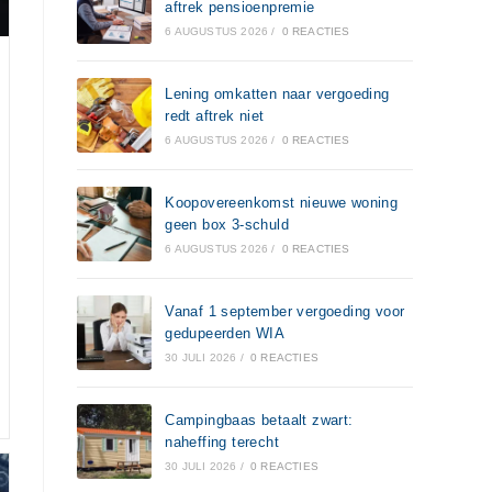
aftrek pensioenpremie
6 AUGUSTUS 2026
/
0 REACTIES
Lening omkatten naar vergoeding
redt aftrek niet
6 AUGUSTUS 2026
/
0 REACTIES
Koopovereenkomst nieuwe woning
geen box 3-schuld
6 AUGUSTUS 2026
/
0 REACTIES
Vanaf 1 september vergoeding voor
gedupeerden WIA
30 JULI 2026
/
0 REACTIES
Campingbaas betaalt zwart:
naheffing terecht
30 JULI 2026
/
0 REACTIES