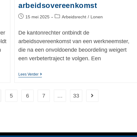
arbeidsovereenkomst
15 mei 2025
Arbeidsrecht
/
Lonen
er
De kantonrechter ontbindt de
ldt
arbeidsovereenkomst van een werkneemster,
n
die na een onvoldoende beoordeling weigert
een verbetertraject te volgen. Een
Lees Verder
5
6
7
…
33