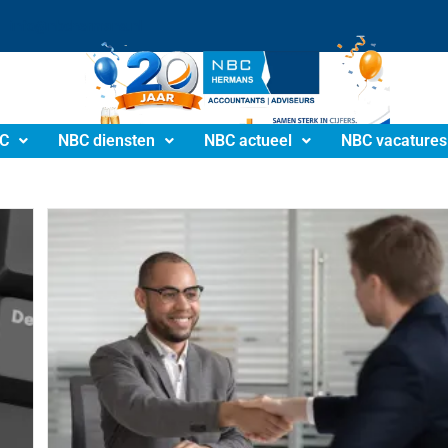
info@nbchermans.nl
C
NBC diensten
NBC actueel
NBC vacatures