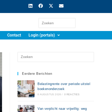
Contact
Login (portals)
Eerdere Berichten
Belastingrente over periode uitstel
boekenonderzoek
6 AUGUSTUS 2026
/
0 REACTIES
Van verplicht naar vrijwillig: weg