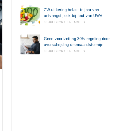
ZW-uitkering belast in jaar van
ontvangst, ook bij fout van UWV
30 JULI 2026
/
0 REACTIES
Geen voortzetting 30%-regeling door
overschrijding driemaandstermijn
30 JULI 2026
/
0 REACTIES