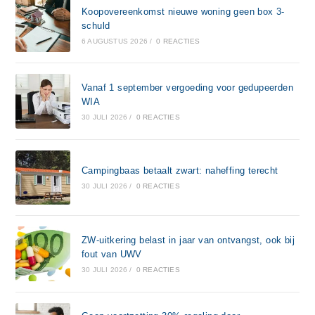
Koopovereenkomst nieuwe woning geen box 3-
schuld
6 AUGUSTUS 2026
/
0 REACTIES
Vanaf 1 september vergoeding voor gedupeerden
WIA
30 JULI 2026
/
0 REACTIES
Campingbaas betaalt zwart: naheffing terecht
30 JULI 2026
/
0 REACTIES
ZW-uitkering belast in jaar van ontvangst, ook bij
fout van UWV
30 JULI 2026
/
0 REACTIES