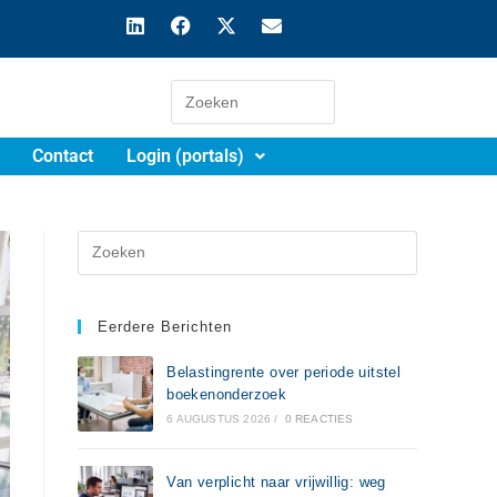
Contact
Login (portals)
Eerdere Berichten
Belastingrente over periode uitstel
boekenonderzoek
6 AUGUSTUS 2026
/
0 REACTIES
Van verplicht naar vrijwillig: weg