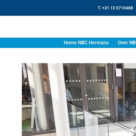
T. +31 13 5710488
Home NBC Hermans
Over NB