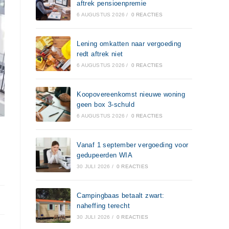
aftrek pensioenpremie
6 AUGUSTUS 2026
/
0 REACTIES
Lening omkatten naar vergoeding
redt aftrek niet
6 AUGUSTUS 2026
/
0 REACTIES
Koopovereenkomst nieuwe woning
geen box 3-schuld
6 AUGUSTUS 2026
/
0 REACTIES
Vanaf 1 september vergoeding voor
gedupeerden WIA
30 JULI 2026
/
0 REACTIES
Campingbaas betaalt zwart:
naheffing terecht
30 JULI 2026
/
0 REACTIES