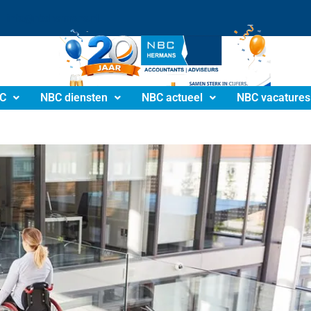
info@nbchermans.nl
C
NBC diensten
NBC actueel
NBC vacatures