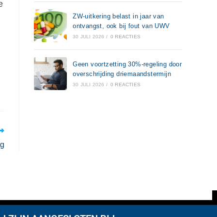
e
ZW-uitkering belast in jaar van
ontvangst, ook bij fout van UWV
30 JULI 2026
/
0 REACTIES
Geen voortzetting 30%-regeling door
overschrijding driemaandstermijn
30 JULI 2026
/
0 REACTIES
ng