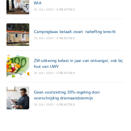
WIA
30 JULI 2026
/
0 REACTIES
Campingbaas betaalt zwart: naheffing terecht
30 JULI 2026
/
0 REACTIES
ZW-uitkering belast in jaar van ontvangst, ook bij
fout van UWV
30 JULI 2026
/
0 REACTIES
Geen voortzetting 30%-regeling door
overschrijding driemaandstermijn
30 JULI 2026
/
0 REACTIES