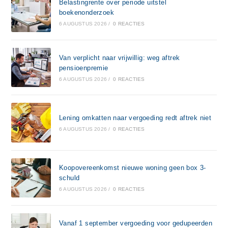
Belastingrente over periode uitstel
boekenonderzoek
6 AUGUSTUS 2026
/
0 REACTIES
Van verplicht naar vrijwillig: weg aftrek
pensioenpremie
6 AUGUSTUS 2026
/
0 REACTIES
Lening omkatten naar vergoeding redt aftrek niet
6 AUGUSTUS 2026
/
0 REACTIES
Koopovereenkomst nieuwe woning geen box 3-
schuld
6 AUGUSTUS 2026
/
0 REACTIES
Vanaf 1 september vergoeding voor gedupeerden