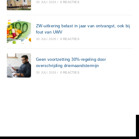
30 JULI 2026
/
0 REACTIES
ZW-uitkering belast in jaar van ontvangst, ook bij
fout van UWV
30 JULI 2026
/
0 REACTIES
Geen voortzetting 30%-regeling door
overschrijding driemaandstermijn
30 JULI 2026
/
0 REACTIES