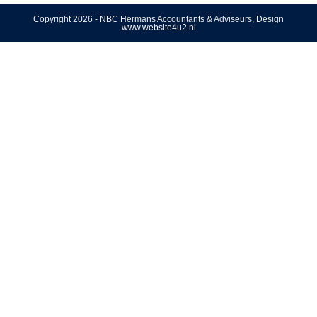
Copyright 2026 - NBC Hermans Accountants & Adviseurs, Design
www.website4u2.nl