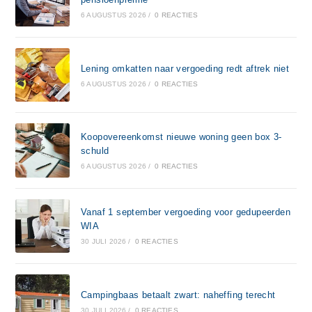
6 AUGUSTUS 2026
/
0 REACTIES
Lening omkatten naar vergoeding redt aftrek niet
6 AUGUSTUS 2026
/
0 REACTIES
Koopovereenkomst nieuwe woning geen box 3-
schuld
6 AUGUSTUS 2026
/
0 REACTIES
Vanaf 1 september vergoeding voor gedupeerden
WIA
30 JULI 2026
/
0 REACTIES
Campingbaas betaalt zwart: naheffing terecht
30 JULI 2026
/
0 REACTIES