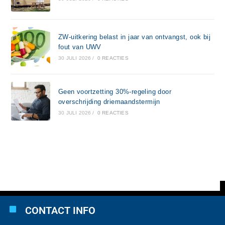
ZW-uitkering belast in jaar van ontvangst, ook bij
fout van UWV
30 JULI 2026
/
0 REACTIES
Geen voortzetting 30%-regeling door
overschrijding driemaandstermijn
30 JULI 2026
/
0 REACTIES
CONTACT INFO