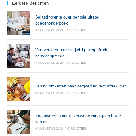
Eerdere Berichten
Belastingrente over periode uitstel
boekenonderzoek
6 AUGUSTUS 2026
/
0 REACTIES
Van verplicht naar vrijwillig: weg aftrek
pensioenpremie
6 AUGUSTUS 2026
/
0 REACTIES
Lening omkatten naar vergoeding redt aftrek niet
6 AUGUSTUS 2026
/
0 REACTIES
Koopovereenkomst nieuwe woning geen box 3-
schuld
6 AUGUSTUS 2026
/
0 REACTIES