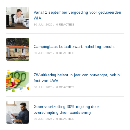
Vanaf 1 september vergoeding voor gedupeerden
WIA
30 JULI 2026
/
0 REACTIES
Campingbaas betaalt zwart: naheffing terecht
30 JULI 2026
/
0 REACTIES
ZW-uitkering belast in jaar van ontvangst, ook bij
fout van UWV
30 JULI 2026
/
0 REACTIES
Geen voortzetting 30%-regeling door
overschrijding driemaandstermijn
30 JULI 2026
/
0 REACTIES