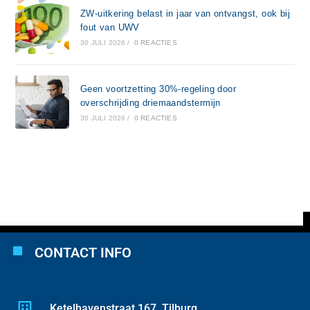
ZW-uitkering belast in jaar van ontvangst, ook bij
fout van UWV
30 JULI 2026
/
0 REACTIES
Geen voortzetting 30%-regeling door
overschrijding driemaandstermijn
30 JULI 2026
/
0 REACTIES
CONTACT INFO
Ketelhavenstraat 167, Tilburg